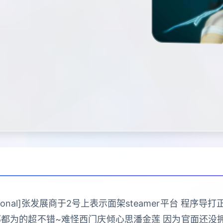
ractional]张发展商于2号上表示面架steamer平台 
部都为的超不错~难怪西门庆倾心思潘金莲 因为官面还没