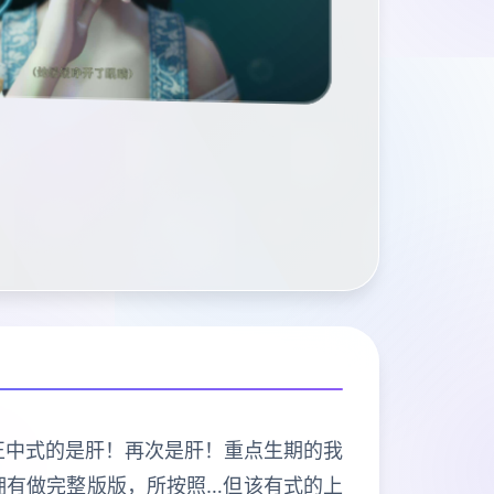
程序导打正中式的是肝！再次是肝！重点生期的我
拥有做完整版版，所按照…但该有式的上