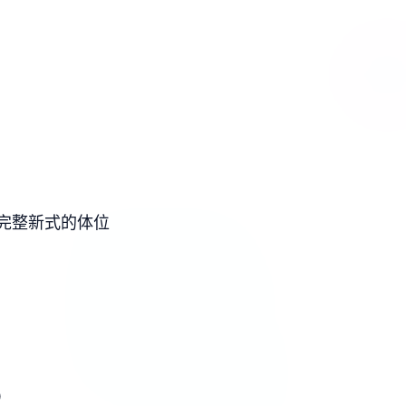
完整新式的体位
）