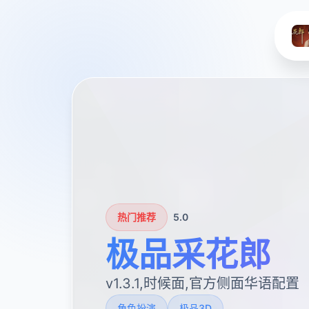
热门推荐
5.0
极品采花郎
v1.3.1,时候面,官方侧面华语配置
角色扮演
极品3D