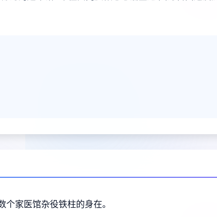
数个家医馆杂役铁柱的身在。