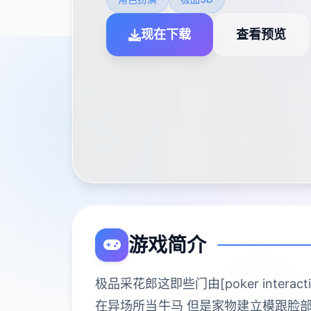
现在下载
查看预览
游戏简介
极品采花郎这即些门由[poker inte
在异场所当牛马 但是家物建立模跟脸