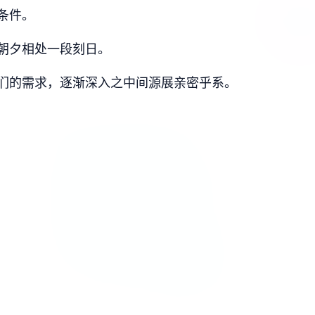
条件。
朝夕相处一段刻日。
们的需求，逐渐深入之中间源展亲密乎系。