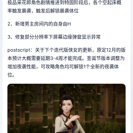
极品采花郎角色剧情推进到特固阶段后，各个空起床概
率触发晨袭，触发后解锁晨袭体位
2、新增男主房间内的自身由H
3、修复部分分辨率下屏幕边缘弹窗显示异常
postscript：关于下个迭代版侠女的更新，原定12月的版
本预计大概需要延期3-4周才能完成。圣诞节版本调整为
增加夜袭性能，可攻略角色均可解锁1个全新的夜袭体
位。