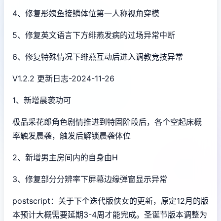
4、修复彤姨鱼接鳞体位第一人称视角穿模
5、修复英文语言下方绯燕发病的过场异常中断
6、修复特殊情况下绯燕互动后进入调教竞技异常
V1.2.2 更新日志-2024-11-26
1、新增晨袭功可
极品采花郎角色剧情推进到特固阶段后，各个空起床概
率触发晨袭，触发后解锁晨袭体位
2、新增男主房间内的自身由H
3、修复部分分辨率下屏幕边缘弹窗显示异常
postscript：关于下个迭代版侠女的更新，原定12月的版
本预计大概需要延期3-4周才能完成。圣诞节版本调整为