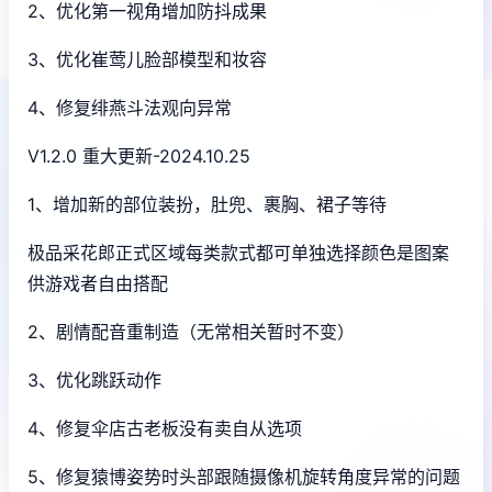
2、优化第一视角增加防抖成果
3、优化崔莺儿脸部模型和妆容
4、修复绯燕斗法观向异常
V1.2.0 重大更新-2024.10.25
1、增加新的部位装扮，肚兜、裹胸、裙子等待
极品采花郎正式区域每类款式都可单独选择颜色是图案
供游戏者自由搭配
2、剧情配音重制造（无常相关暂时不变）
3、优化跳跃动作
4、修复伞店古老板没有卖自从选项
5、修复猿博姿势时头部跟随摄像机旋转角度异常的问题