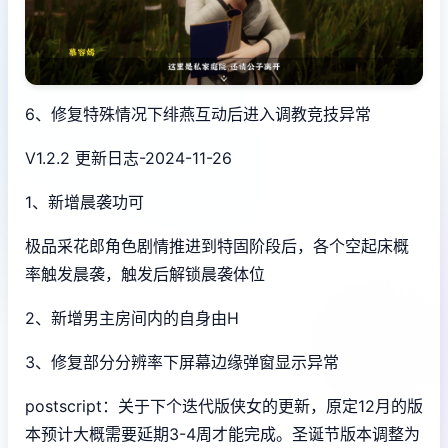
6、修复特殊情况下绯燕互动后进入调教竞技异常
V1.2.2 更新日志-2024-11-26
1、新增晨袭功可
极品采花郎角色剧情推进到特固阶段后，各个空起床概
率触发晨袭，触发后解锁晨袭体位
2、新增男主房间内的自身由H
3、修复部分分辨率下屏幕边缘弹窗显示异常
postscript：关于下个迭代版侠女的更新，原定12月的版
本预计大概需要延期3-4周才能完成。圣诞节版本调整为