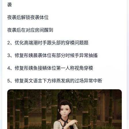
袭
夜袭后解锁夜袭体位
夜袭后在对应房间醒到
2、优化高端潮时手跟头部的穿模问题题
3、修复彤姨晨袭体位有部分时候手异常抽搐
4、修复彤姨鱼接鳞体位第一人称视角穿模
5、修复英文语言下方绯燕发病的过场异常中断