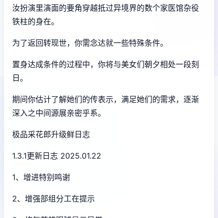
汝扮演里演面的要角穿越抵过异境界的数个家医馆杂役
铁柱的身在。
为了返回转现世，你需念达就一些特殊条件。
置身达成条件的过程中，
你将与美女们朝夕相处一段刻
日。
期间你估计了解她们的传表示，满足她们的需求，逐渐
深入之中间源展亲密乎系。
极品采花郎升级鲜日志
1.3.1更新日志 2025.01.22
1、增进特别鸣谢
2、增强部组分工在提示