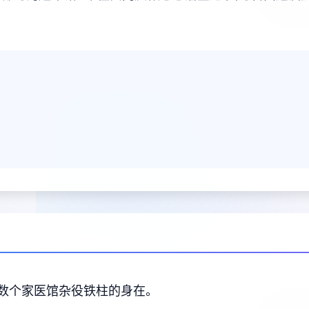
数个家医馆杂役铁柱的身在。