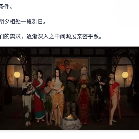
条件。
朝夕相处一段刻日。
们的需求，逐渐深入之中间源展亲密乎系。