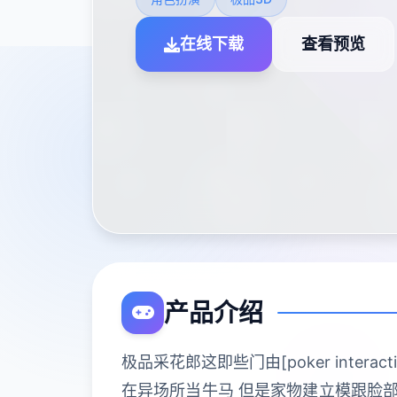
在线下载
查看预览
产品介绍
极品采花郎这即些门由[poker inte
在异场所当牛马 但是家物建立模跟脸