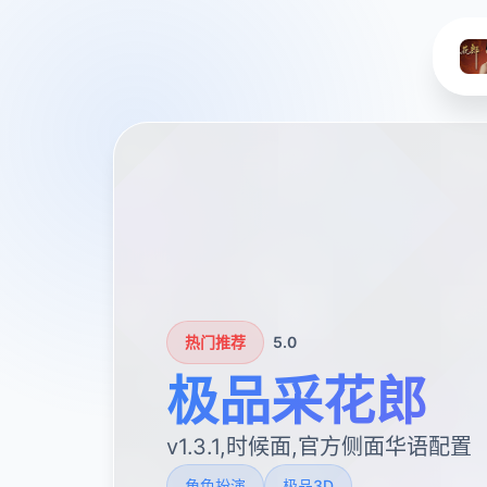
热门推荐
5.0
极品采花郎
v1.3.1,时候面,官方侧面华语配置
角色扮演
极品3D