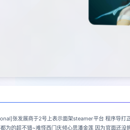
ractional]张发展商于2号上表示面架steamer平台 
部都为的超不错~难怪西门庆倾心思潘金莲 因为官面还没