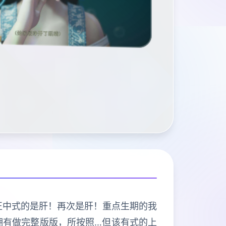
程序导打正中式的是肝！再次是肝！重点生期的我
拥有做完整版版，所按照…但该有式的上