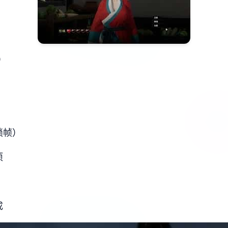
）
锁帧）
项
成