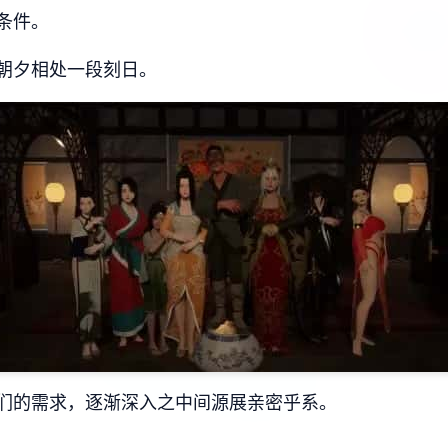
条件。
朝夕相处一段刻日。
们的需求，逐渐深入之中间源展亲密乎系。