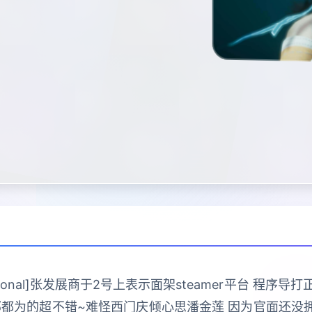
ractional]张发展商于2号上表示面架steamer平台 
部都为的超不错~难怪西门庆倾心思潘金莲 因为官面还没