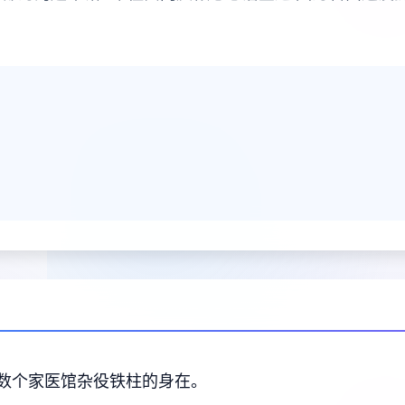
数个家医馆杂役铁柱的身在。