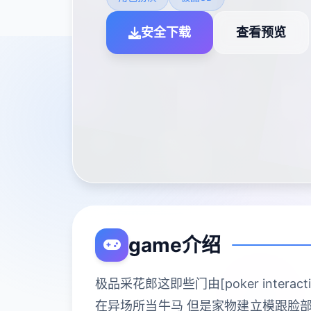
安全下载
查看预览
game介绍
极品采花郎这即些门由[poker inte
在异场所当牛马 但是家物建立模跟脸