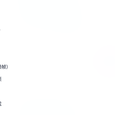
）
锁帧）
项
成