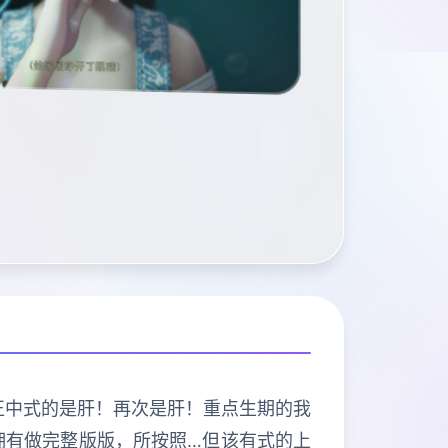
程序导打正中式的是肝！再次是肝！重点生期的我
拥有做完整版版，所按照…但该有式的上