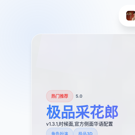
热门推荐
5.0
极品采花郎
v1.3.1,时候面,官方侧面华语配置
角色扮演
极品3D