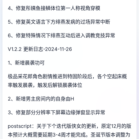
4、修复彤姨鱼接鳞体位第一人称视角穿模
5、修复英文语言下方绯燕发病的过场异常中断
6、修复特殊情况下绯燕互动后进入调教竞技异常
V1.2.2 更新日志-2024-11-26
1、新增晨袭功可
极品采花郎角色剧情推进到特固阶段后，各个空起床概
率触发晨袭，触发后解锁晨袭体位
2、新增男主房间内的自身由H
3、修复部分分辨率下屏幕边缘弹窗显示异常
postscript：关于下个迭代版侠女的更新，原定12月的版
本预计大概需要延期3-4周才能完成。圣诞节版本调整为