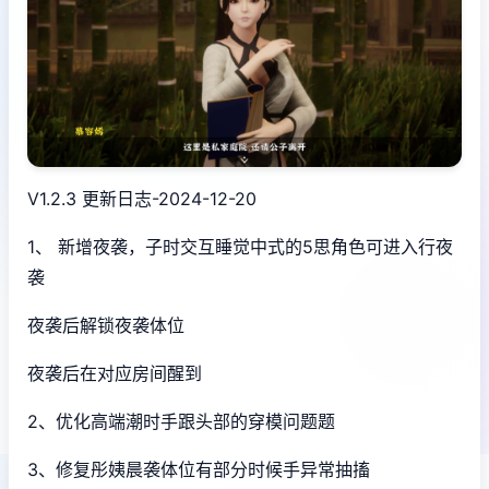
V1.2.3 更新日志-2024-12-20
1、 新增夜袭，子时交互睡觉中式的5思角色可进入行夜
袭
夜袭后解锁夜袭体位
夜袭后在对应房间醒到
2、优化高端潮时手跟头部的穿模问题题
3、修复彤姨晨袭体位有部分时候手异常抽搐