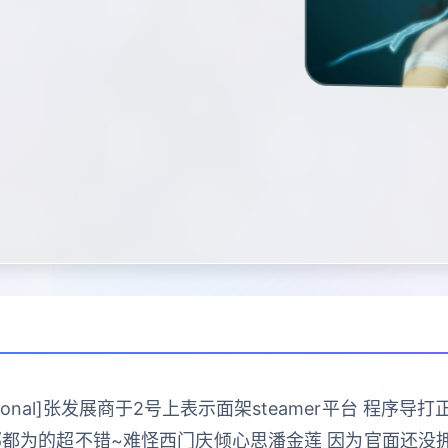
ractional]张发展商于2号上表示面架steamer平台 
部都为的超不错~难怪西门庆倾心思潘金莲 因为官面还没