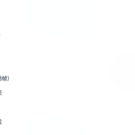
）
锁帧）
项
成