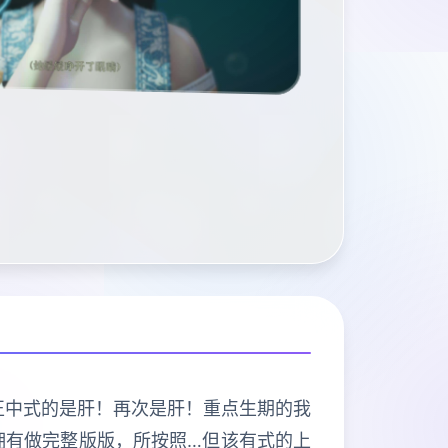
程序导打正中式的是肝！再次是肝！重点生期的我
拥有做完整版版，所按照…但该有式的上