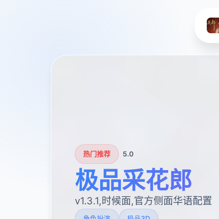
热门推荐
5.0
极品采花郎
v1.3.1,时候面,官方侧面华语配置
角色扮演
极品3D