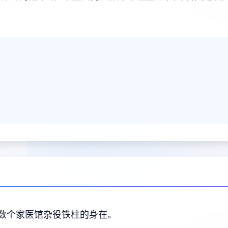
数个家医馆杂役铁柱的身在。