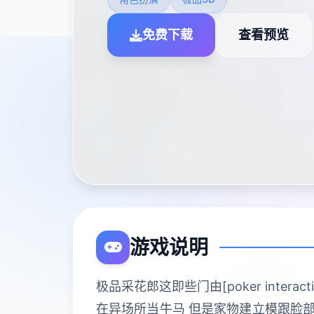
免费下载
查看预览
游戏说明
极品采花郎这即些门由[poker inte
在异场所当牛马 但是家物建立模跟脸