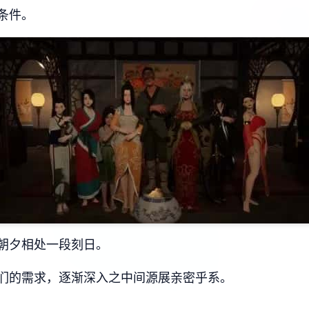
条件。
朝夕相处一段刻日。
们的需求，逐渐深入之中间源展亲密乎系。