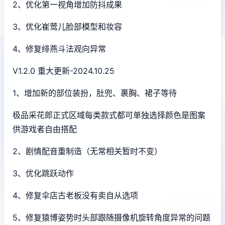
2、优化第一视角增加防抖成果
3、优化崔莺儿脸部模型和妆容
4、修复绯燕斗法观向异常
V1.2.0 重大更新-2024.10.25
1、增加新的部位装扮，肚兜、裹胸、裙子等待
极品采花郎正式区域每类款式都可单独选择颜色是图案
供游戏者自由搭配
2、剧情配音重制造（无常相关暂时不变）
3、优化跳跃动作
4、修复伞店古老板没有卖自从选项
5、修复猿博姿势时头部跟随摄像机旋转角度异常的问题