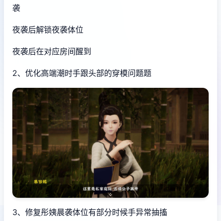
袭
夜袭后解锁夜袭体位
夜袭后在对应房间醒到
2、优化高端潮时手跟头部的穿模问题题
3、修复彤姨晨袭体位有部分时候手异常抽搐