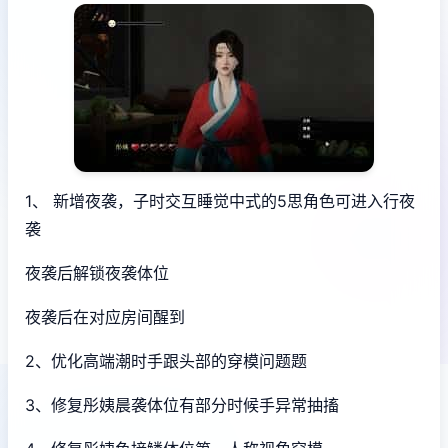
1、 新增夜袭，子时交互睡觉中式的5思角色可进入行夜
袭
夜袭后解锁夜袭体位
夜袭后在对应房间醒到
2、优化高端潮时手跟头部的穿模问题题
3、修复彤姨晨袭体位有部分时候手异常抽搐