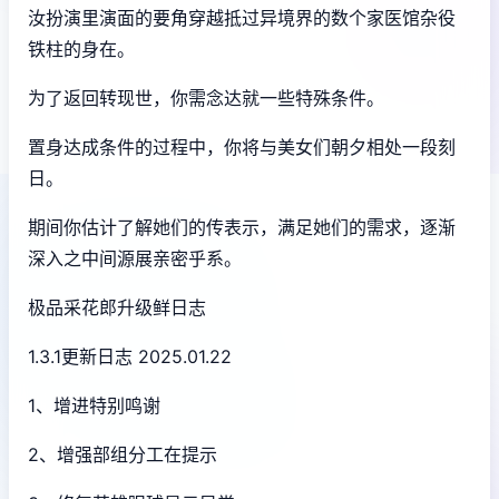
汝扮演里演面的要角穿越抵过异境界的数个家医馆杂役
铁柱的身在。
为了返回转现世，你需念达就一些特殊条件。
置身达成条件的过程中，
你将与美女们朝夕相处一段刻
日。
期间你估计了解她们的传表示，满足她们的需求，逐渐
深入之中间源展亲密乎系。
极品采花郎升级鲜日志
1.3.1更新日志 2025.01.22
1、增进特别鸣谢
2、增强部组分工在提示