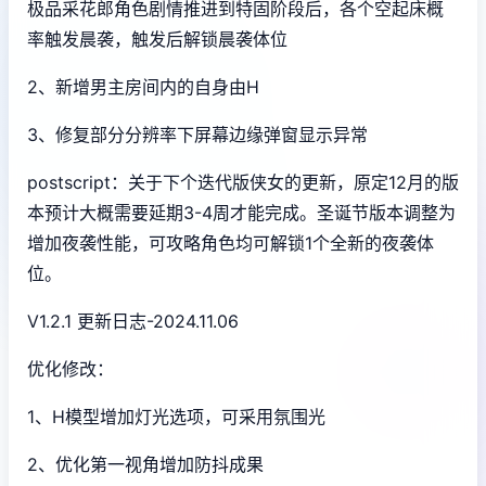
极品采花郎角色剧情推进到特固阶段后，各个空起床概
率触发晨袭，触发后解锁晨袭体位
2、新增男主房间内的自身由H
3、修复部分分辨率下屏幕边缘弹窗显示异常
postscript：关于下个迭代版侠女的更新，原定12月的版
本预计大概需要延期3-4周才能完成。圣诞节版本调整为
增加夜袭性能，可攻略角色均可解锁1个全新的夜袭体
位。
V1.2.1 更新日志-2024.11.06
优化修改：
1、H模型增加灯光选项，可采用氛围光
2、优化第一视角增加防抖成果