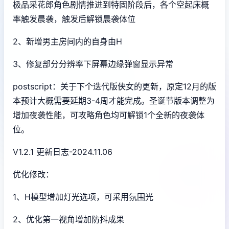
极品采花郎角色剧情推进到特固阶段后，各个空起床概
率触发晨袭，触发后解锁晨袭体位
2、新增男主房间内的自身由H
3、修复部分分辨率下屏幕边缘弹窗显示异常
postscript：关于下个迭代版侠女的更新，原定12月的版
本预计大概需要延期3-4周才能完成。圣诞节版本调整为
增加夜袭性能，可攻略角色均可解锁1个全新的夜袭体
位。
V1.2.1 更新日志-2024.11.06
优化修改：
1、H模型增加灯光选项，可采用氛围光
2、优化第一视角增加防抖成果