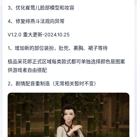
3、优化崔莺儿脸部模型和妆容
4、修复绯燕斗法观向异常
V1.2.0 重大更新-2024.10.25
1、增加新的部位装扮，肚兜、裹胸、裙子等待
极品采花郎正式区域每类款式都可单独选择颜色是图案
供游戏者自由搭配
2、剧情配音重制造（无常相关暂时不变）