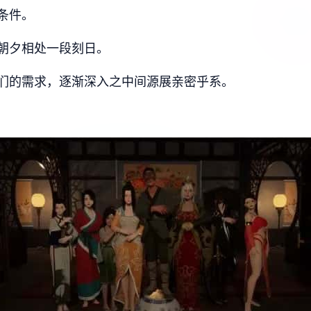
条件。
朝夕相处一段刻日。
们的需求，逐渐深入之中间源展亲密乎系。