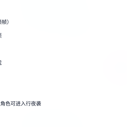
锁帧）
项
成
思角色可进入行夜袭