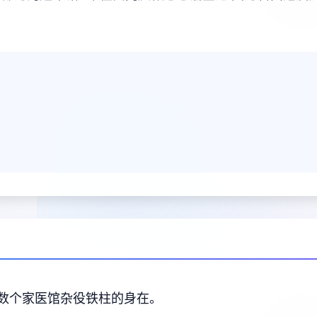
数个家医馆杂役铁柱的身在。