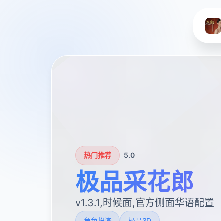
热门推荐
5.0
极品采花郎
v1.3.1,时候面,官方侧面华语配置
角色扮演
极品3D