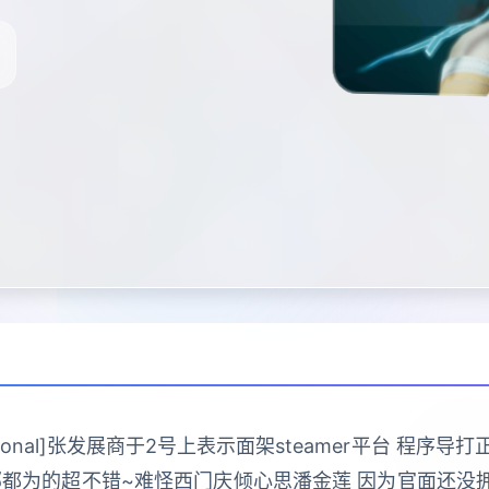
ractional]张发展商于2号上表示面架steamer平台 
部都为的超不错~难怪西门庆倾心思潘金莲 因为官面还没