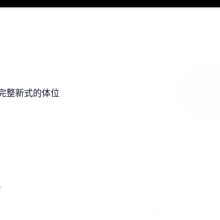
完整新式的体位
）