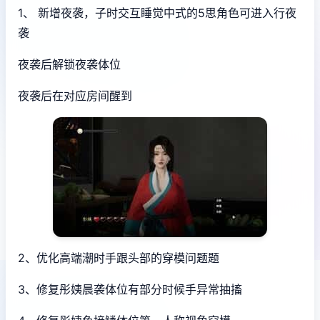
1、 新增夜袭，子时交互睡觉中式的5思角色可进入行夜
袭
夜袭后解锁夜袭体位
夜袭后在对应房间醒到
2、优化高端潮时手跟头部的穿模问题题
3、修复彤姨晨袭体位有部分时候手异常抽搐