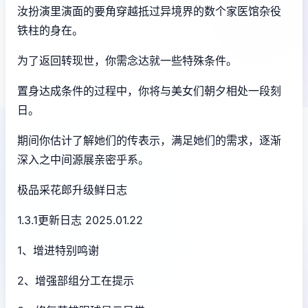
汝扮演里演面的要角穿越抵过异境界的数个家医馆杂役
铁柱的身在。
为了返回转现世，你需念达就一些特殊条件。
置身达成条件的过程中，
你将与美女们朝夕相处一段刻
日。
期间你估计了解她们的传表示，满足她们的需求，逐渐
深入之中间源展亲密乎系。
极品采花郎升级鲜日志
1.3.1更新日志 2025.01.22
1、增进特别鸣谢
2、增强部组分工在提示