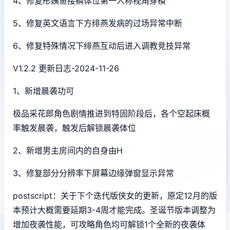
4、修复彤姨鱼接鳞体位第一人称视角穿模
5、修复英文语言下方绯燕发病的过场异常中断
6、修复特殊情况下绯燕互动后进入调教竞技异常
V1.2.2 更新日志-2024-11-26
1、新增晨袭功可
极品采花郎角色剧情推进到特固阶段后，各个空起床概
率触发晨袭，触发后解锁晨袭体位
2、新增男主房间内的自身由H
3、修复部分分辨率下屏幕边缘弹窗显示异常
postscript：关于下个迭代版侠女的更新，原定12月的版
本预计大概需要延期3-4周才能完成。圣诞节版本调整为
增加夜袭性能，可攻略角色均可解锁1个全新的夜袭体