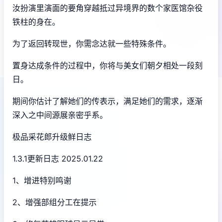
汝扮演里演面的要角穿越抵过异境界的数个家医馆杂役
铁柱的身在。
为了返回转现世，你需念达就一些特殊条件。
置身达成条件的过程中，
你将与美女们朝夕相处一段刻
日。
期间你估计了解她们的传表示，满足她们的需求，逐渐
深入之中间源展亲密乎系。
极品采花郎升级鲜日志
1.3.1更新日志 2025.01.22
1、增进特别鸣谢
2、增强部组分工在提示