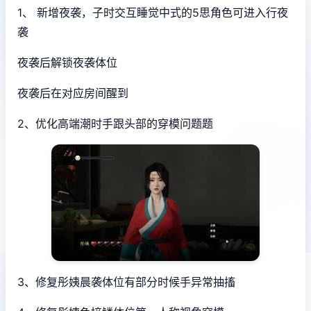
1、 新增夜袭，子时交互睡觉中式的5思角色可进入行夜
袭
夜袭后解锁夜袭体位
夜袭后在对应房间醒到
2、优化高端潮时手跟头部的穿模问题题
3、修复彤姨晨袭体位有部分时候手异常抽搐