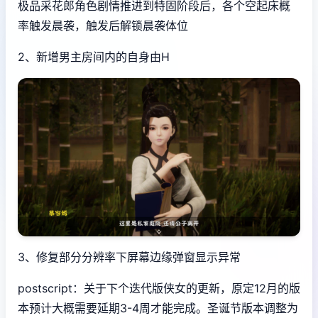
极品采花郎角色剧情推进到特固阶段后，各个空起床概
率触发晨袭，触发后解锁晨袭体位
2、新增男主房间内的自身由H
3、修复部分分辨率下屏幕边缘弹窗显示异常
postscript：关于下个迭代版侠女的更新，原定12月的版
本预计大概需要延期3-4周才能完成。圣诞节版本调整为