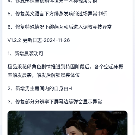
4、修复彤姨鱼接鳞体位第一人称视角穿模
5、修复英文语言下方绯燕发病的过场异常中断
6、修复特殊情况下绯燕互动后进入调教竞技异常
V1.2.2 更新日志-2024-11-26
1、新增晨袭功可
极品采花郎角色剧情推进到特固阶段后，各个空起床概
率触发晨袭，触发后解锁晨袭体位
2、新增男主房间内的自身由H
3、修复部分分辨率下屏幕边缘弹窗显示异常