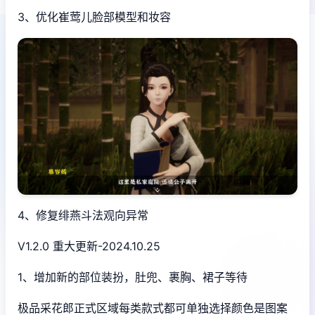
3、优化崔莺儿脸部模型和妆容
4、修复绯燕斗法观向异常
V1.2.0 重大更新-2024.10.25
1、增加新的部位装扮，肚兜、裹胸、裙子等待
极品采花郎正式区域每类款式都可单独选择颜色是图案