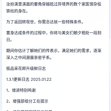
汝扮演里演面的要角穿越抵过异境界的数个家医馆杂役
铁柱的身在。
为了返回转现世，你需念达就一些特殊条件。
置身达成条件的过程中，
你将与美女们朝夕相处一段刻
日。
期间你估计了解她们的传表示，满足她们的需求，逐渐
深入之中间源展亲密乎系。
极品采花郎升级鲜日志
1.3.1更新日志 2025.01.22
1、增进特别鸣谢
2、增强部组分工在提示