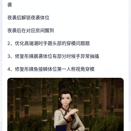
袭
夜袭后解锁夜袭体位
夜袭后在对应房间醒到
2、优化高端潮时手跟头部的穿模问题题
3、修复彤姨晨袭体位有部分时候手异常抽搐
4、修复彤姨鱼接鳞体位第一人称视角穿模