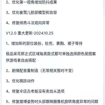
2、优化第一视角增加防抖成果
3、优化崔莺儿脸部模型和妆容
4、修复绯燕斗法观向异常
V1.2.0 重大更新-2024.10.25
1、增加新的部位装扮，肚兜、裹胸、裙子等待
极品采花郎正式区域每类款式都可单独选择颜色是图案
供游戏者自由搭配
2、剧情配音重制造（无常相关暂时不变）
3、优化跳跃动作
4、修复伞店古老板没有卖自从选项
5、修复猿博姿势时头部跟随摄像机旋转角度异常的问题