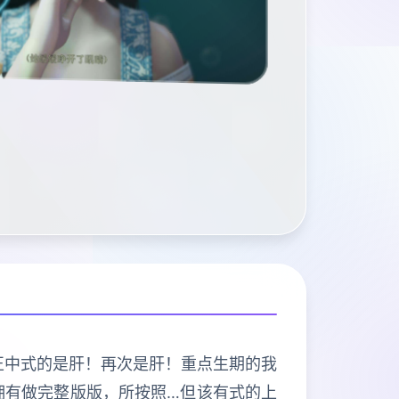
程序导打正中式的是肝！再次是肝！重点生期的我
拥有做完整版版，所按照…但该有式的上