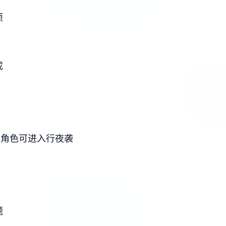
项
成
思角色可进入行夜袭
题