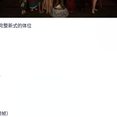
完整新式的体位
）
锁帧）