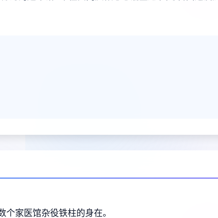
数个家医馆杂役铁柱的身在。