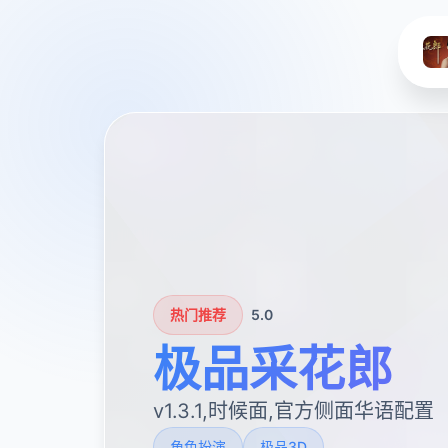
热门推荐
5.0
极品采花郎
v1.3.1,时候面,官方侧面华语配置
角色扮演
极品3D