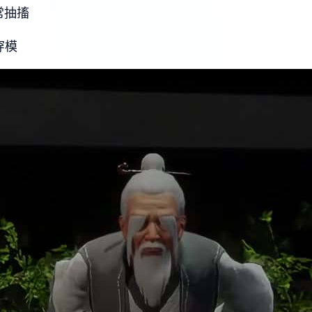
常抽搐
穿模