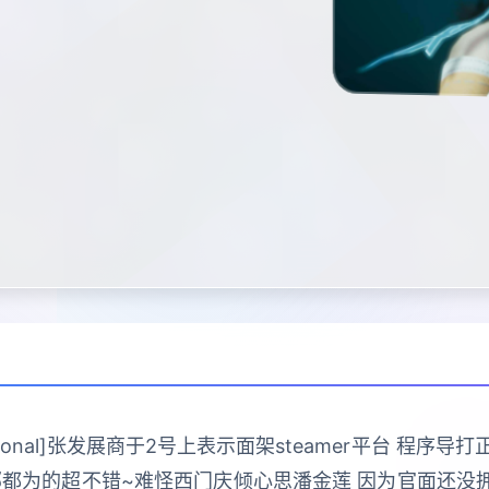
ractional]张发展商于2号上表示面架steamer平台 
部都为的超不错~难怪西门庆倾心思潘金莲 因为官面还没