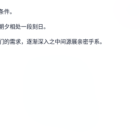
条件。
朝夕相处一段刻日。
们的需求，逐渐深入之中间源展亲密乎系。