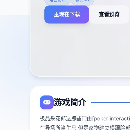
现在下载
查看预览
游戏简介
极品采花郎这即些门由[poker inte
在异场所当牛马 但是家物建立模跟脸