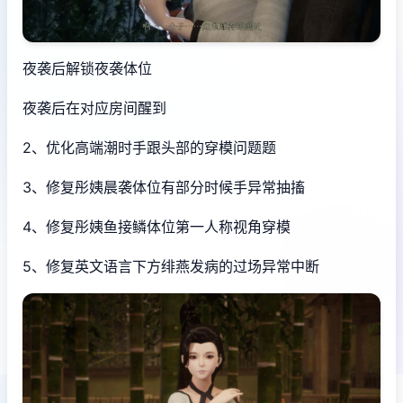
夜袭后解锁夜袭体位
夜袭后在对应房间醒到
2、优化高端潮时手跟头部的穿模问题题
3、修复彤姨晨袭体位有部分时候手异常抽搐
4、修复彤姨鱼接鳞体位第一人称视角穿模
5、修复英文语言下方绯燕发病的过场异常中断