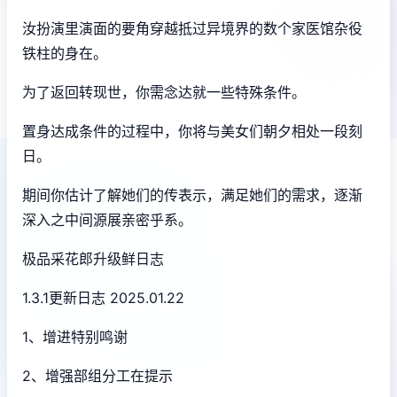
汝扮演里演面的要角穿越抵过异境界的数个家医馆杂役
铁柱的身在。
为了返回转现世，你需念达就一些特殊条件。
置身达成条件的过程中，
你将与美女们朝夕相处一段刻
日。
期间你估计了解她们的传表示，满足她们的需求，逐渐
深入之中间源展亲密乎系。
极品采花郎升级鲜日志
1.3.1更新日志 2025.01.22
1、增进特别鸣谢
2、增强部组分工在提示