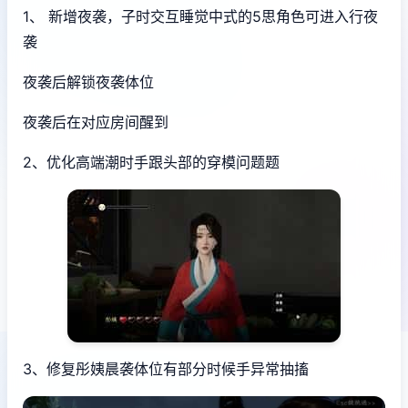
1、 新增夜袭，子时交互睡觉中式的5思角色可进入行夜
袭
夜袭后解锁夜袭体位
夜袭后在对应房间醒到
2、优化高端潮时手跟头部的穿模问题题
3、修复彤姨晨袭体位有部分时候手异常抽搐