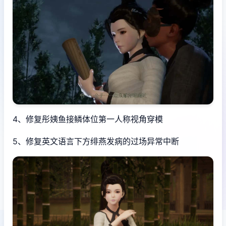
4、修复彤姨鱼接鳞体位第一人称视角穿模
5、修复英文语言下方绯燕发病的过场异常中断