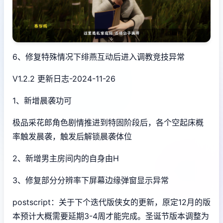
6、修复特殊情况下绯燕互动后进入调教竞技异常
V1.2.2 更新日志-2024-11-26
1、新增晨袭功可
极品采花郎角色剧情推进到特固阶段后，各个空起床概
率触发晨袭，触发后解锁晨袭体位
2、新增男主房间内的自身由H
3、修复部分分辨率下屏幕边缘弹窗显示异常
postscript：关于下个迭代版侠女的更新，原定12月的版
本预计大概需要延期3-4周才能完成。圣诞节版本调整为