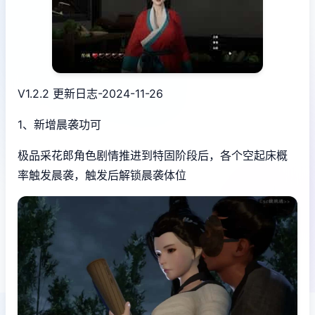
V1.2.2 更新日志-2024-11-26
1、新增晨袭功可
极品采花郎角色剧情推进到特固阶段后，各个空起床概
率触发晨袭，触发后解锁晨袭体位