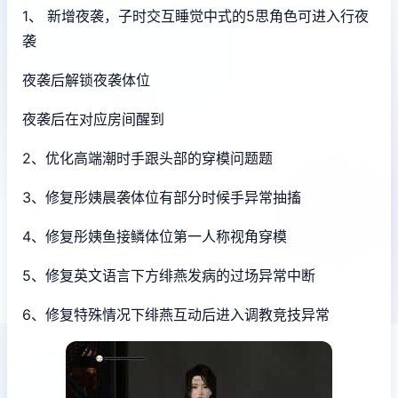
1、 新增夜袭，子时交互睡觉中式的5思角色可进入行夜
袭
夜袭后解锁夜袭体位
夜袭后在对应房间醒到
2、优化高端潮时手跟头部的穿模问题题
3、修复彤姨晨袭体位有部分时候手异常抽搐
4、修复彤姨鱼接鳞体位第一人称视角穿模
5、修复英文语言下方绯燕发病的过场异常中断
6、修复特殊情况下绯燕互动后进入调教竞技异常