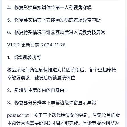
4、修复彤姨鱼接鳞体位第一人称视角穿模
5、修复英文语言下方绯燕发病的过场异常中断
6、修复特殊情况下绯燕互动后进入调教竞技异常
V1.2.2 更新日志-2024-11-26
1、新增晨袭功可
极品采花郎角色剧情推进到特固阶段后，各个空起床概
率触发晨袭，触发后解锁晨袭体位
2、新增男主房间内的自身由H
3、修复部分分辨率下屏幕边缘弹窗显示异常
postscript：关于下个迭代版侠女的更新，原定12月的版
本预计大概需要延期3-4周才能完成。圣诞节版本调整为