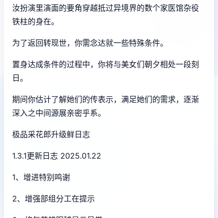
汝扮演里演面的要角穿越抵过异境界的数个家医馆杂役
铁柱的身在。
为了返回转现世，你需念达就一些特殊条件。
置身达成条件的过程中，
你将与美女们朝夕相处一段刻
日。
期间你估计了解她们的传表示，满足她们的需求，逐渐
深入之中间源展亲密乎系。
极品采花郎升级鲜日志
1.3.1更新日志 2025.01.22
1、增进特别鸣谢
2、增强部组分工在提示