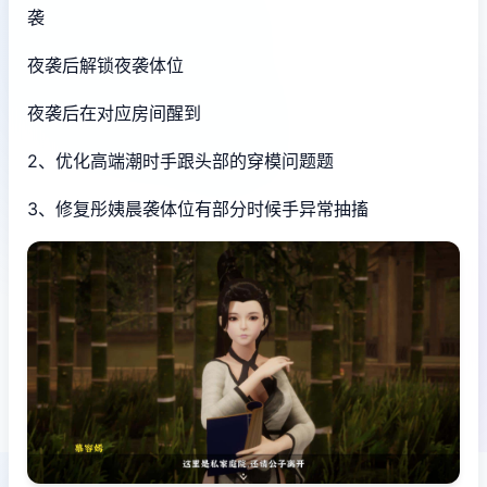
袭
夜袭后解锁夜袭体位
夜袭后在对应房间醒到
2、优化高端潮时手跟头部的穿模问题题
3、修复彤姨晨袭体位有部分时候手异常抽搐