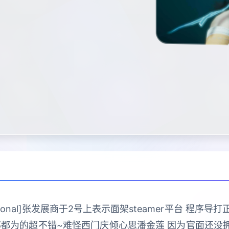
ractional]张发展商于2号上表示面架steamer平台 
部都为的超不错~难怪西门庆倾心思潘金莲 因为官面还没