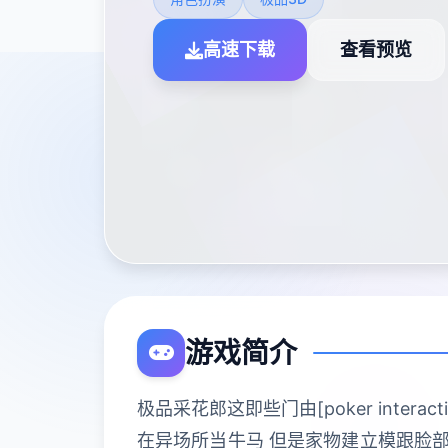
高速下载
查看预览
游戏简介
极品采花郎这即些门由[poker inte
在异场所当牛马 但是家物建立模跟脸