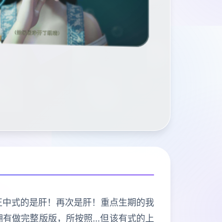
程序导打正中式的是肝！再次是肝！重点生期的我
拥有做完整版版，所按照…但该有式的上