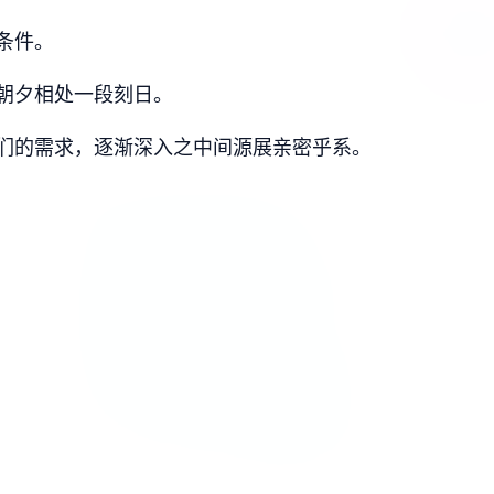
条件。
朝夕相处一段刻日。
们的需求，逐渐深入之中间源展亲密乎系。