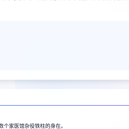
数个家医馆杂役铁柱的身在。