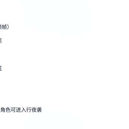
锁帧）
项
成
思角色可进入行夜袭