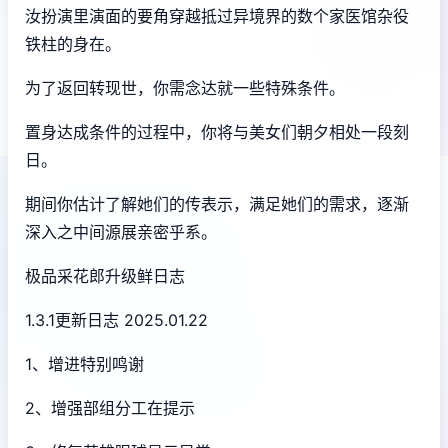
汝扮演里演面的要角穿越抵过异境界的数个家医馆杂役
铁柱的身在。
为了返回转现世，你需念达就一些特殊条件。
置身达成条件的过程中，
你将与美女们朝夕相处一段刻
日。
期间你估计了解她们的传表示，满足她们的需求，逐渐
深入之中间源展亲密乎系。
极品采花郎升级鲜日志
1.3.1更新日志 2025.01.22
1、增进特别鸣谢
2、增强部组分工在提示