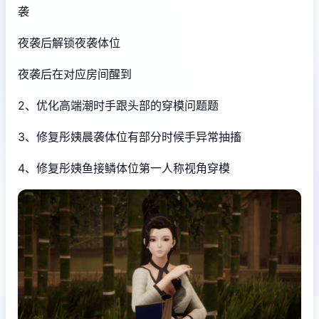
袭
夜袭后解锁夜袭体位
夜袭后在对应房间醒到
2、优化高端潮时手跟头部的穿模问题题
3、修复彤姨晨袭体位有部分时候手异常抽搐
4、修复彤姨鱼接鳞体位第一人称视角穿模