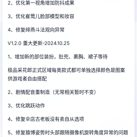
2、优化第一视角增加防抖成果
3、优化崔莺儿脸部模型和妆容
4、修复绯燕斗法观向异常
V1.2.0 重大更新-2024.10.25
1、增加新的部位装扮，肚兜、裹胸、裙子等待
极品采花郎正式区域每类款式都可单独选择颜色是图案
供游戏者自由搭配
2、剧情配音重制造（无常相关暂时不变）
3、优化跳跃动作
4、修复伞店古老板没有卖自从选项
5、修复猿博姿势时头部跟随摄像机旋转角度异常的问题