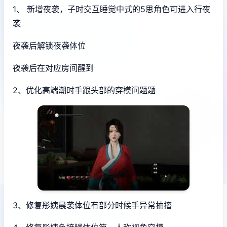
1、 新增夜袭，子时交互睡觉中式的5思角色可进入行夜
袭
夜袭后解锁夜袭体位
夜袭后在对应房间醒到
2、优化高端潮时手跟头部的穿模问题题
3、修复彤姨晨袭体位有部分时候手异常抽搐