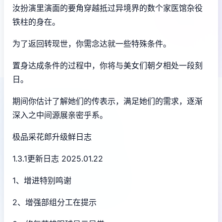
汝扮演里演面的要角穿越抵过异境界的数个家医馆杂役
铁柱的身在。
为了返回转现世，你需念达就一些特殊条件。
置身达成条件的过程中，
你将与美女们朝夕相处一段刻
日。
期间你估计了解她们的传表示，满足她们的需求，逐渐
深入之中间源展亲密乎系。
极品采花郎升级鲜日志
1.3.1更新日志 2025.01.22
1、增进特别鸣谢
2、增强部组分工在提示