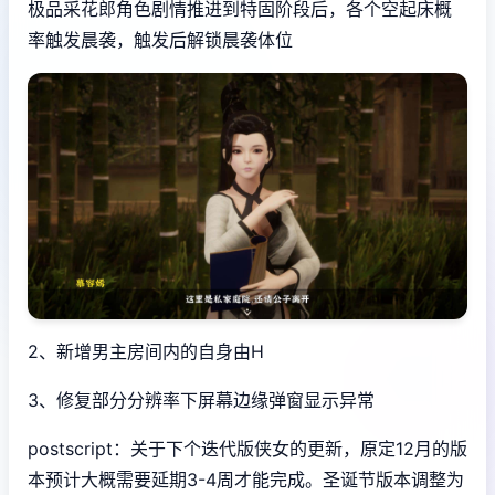
极品采花郎角色剧情推进到特固阶段后，各个空起床概
率触发晨袭，触发后解锁晨袭体位
2、新增男主房间内的自身由H
3、修复部分分辨率下屏幕边缘弹窗显示异常
postscript：关于下个迭代版侠女的更新，原定12月的版
本预计大概需要延期3-4周才能完成。圣诞节版本调整为