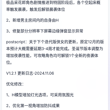
极品采花郎角色剧情推进到特固阶段后，各个空起床概
率触发晨袭，触发后解锁晨袭体位
2、新增男主房间内的自身由H
3、修复部分分辨率下屏幕边缘弹窗显示异常
postscript：关于下个迭代版侠女的更新，原定12月的版
本预计大概需要延期3-4周才能完成。圣诞节版本调整为
增加夜袭性能，可攻略角色均可解锁1个全新的夜袭体
位。
V1.2.1 更新日志-2024.11.06
优化修改：
1、H模型增加灯光选项，可采用氛围光
2、优化第一视角增加防抖成果